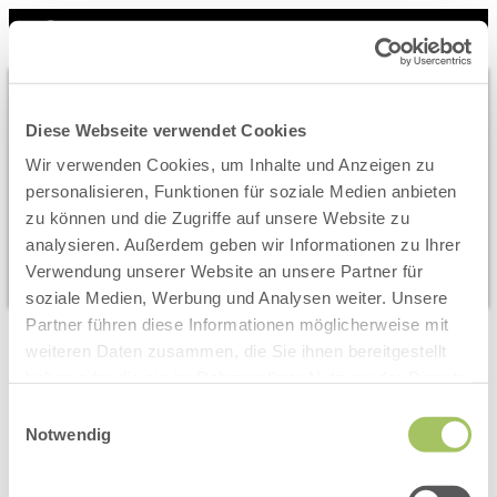
Check In
Check Out
Diese Webseite verwendet Cookies
Wir verwenden Cookies, um Inhalte und Anzeigen zu
Occupancy
personalisieren, Funktionen für soziale Medien anbieten
1 room
for
2 adults
zu können und die Zugriffe auf unsere Website zu
analysieren. Außerdem geben wir Informationen zu Ihrer
Search
Verwendung unserer Website an unsere Partner für
soziale Medien, Werbung und Analysen weiter. Unsere
Partner führen diese Informationen möglicherweise mit
weiteren Daten zusammen, die Sie ihnen bereitgestellt
Offer Details
haben oder die sie im Rahmen Ihrer Nutzung der Dienste
No offer available
gesammelt haben.
Einwilligungsauswahl
Notwendig