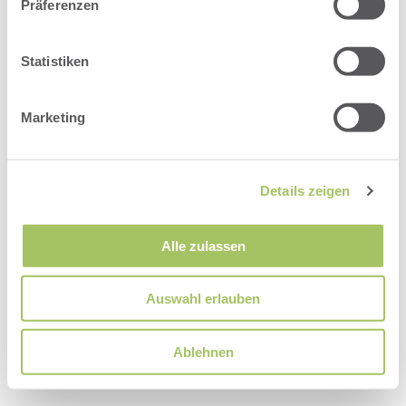
Präferenzen
Statistiken
Marketing
Hotel Bären-Titisee
Neustädter Straße 35
Titisee-Neustadt
Baden-
Württemberg
Germany
Phone number
:
+49 76518060
Details zeigen
Accessibility statement
Terms of use
Powered by Seekda
Alle zulassen
Hotel Bären-Titisee
Auswahl erlauben
Ablehnen